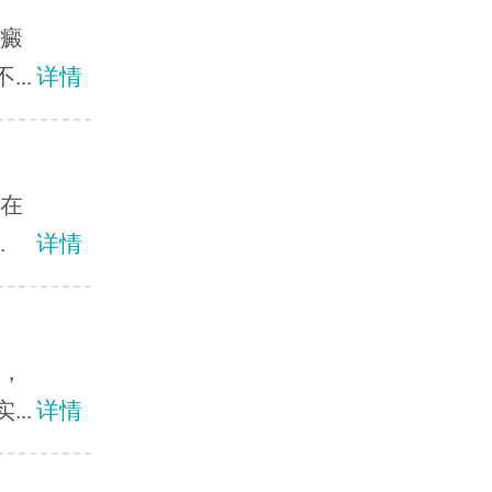
白癜
..
详情
？在
.
详情
中，
..
详情