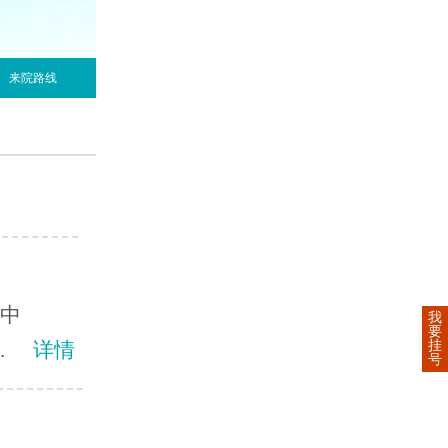
来院路线
程中
我
要
挂
.
详情
号