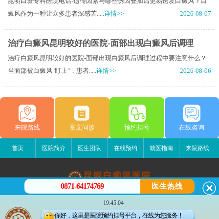
昆明白斑专科医院电话-遗传因素与哪些诱因叠加后更易诱发白癜风？白
癜风作为一种让众多患者深感苦.....
详情>>
2026-08-07
治疗白癜风昆明较好的医院-面部出现白癜风后调理
治疗白癜风昆明较好的医院-面部出现白癜风后调理过程中要注意什么？
当面部被白癜风"盯上"，患者.....
详情>>
2026-08-06
来院路线
图文问诊
预约挂号
在线咨询
首页
医院简介
医生团队
在线预约
就医指南
来院路线
0871-64174769
医生热线
昆明白癜风医院
19:45:04
昆明市五华区护国路2号
你好，这里是医院预约挂号平台，在线为您服务！
版权所有：昆明白癜风医院