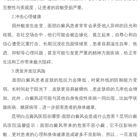
完整性与美观度，让患者的容貌受损严重。
2.冲击心理健康
因外貌发生改变，面部白癜风患者常常会承受他人异样的目光和
歧视。在社交场合中，他们可能会被边缘化、孤立起来，自尊心和自
信心遭受沉重打击。长期沉浸在负面情绪里，患者容易滋生自卑、焦
虑、抑郁等心理问题，甚至可能引发更严重的精神方面疾病，给正常
生活和工作带来极大阻碍。
3.诱发并发症风险
面部白癜风患者皮肤的抵抗力会降低，对紫外线的防御能力变
弱。长时间处于阳光下，皮肤更容易被晒伤，患皮肤癌的几率也会增
加。此外，白癜风还可能与其他自身免疫性疾病一同出现，比如甲状
腺疾病、糖尿病等，进一步损害患者的身体健康。
昆明白点癫风医院在哪里-面部白癜风会造成什么危害？
昆明白癜
风医院
温馨提示：面部白癜风带来的危害不容小觑，它不仅影响外
貌，更对患者的心理和身体健康造成诸多不良影响。所以，一旦发现