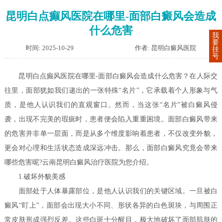
昆明白点癫风医院在哪里-面部白癜风会造成
什么危害
我
要
时间: 2025-10-29
作者: 昆明白癜风医院
挂
号
昆明白点癫风医院在哪里-面部白癜风会造成什么危害？在人际交
往里，面部犹如我们递出的一张特殊“名片”，它承载着个人形象与气
质，是他人认识我们的直观窗口。然而，当这张“名片”被白癜风侵
袭，出现不完美的瑕疵时，患者便会陷入重重困境。面部白癜风带来
的危害并非单一层面，而是从多个维度影响着患者，不仅改变外貌，
更会对心理和生活状态造成深远冲击。那么，面部白癜风究竟会带来
哪些危害呢?云南昆明白癜风治疗医院为您介绍。
1.破坏外貌美感
面部处于人体暴露部位，是他人认识我们的关键区域。一旦被白
癜风“盯上”，面部会出现大小不同、形状各异的白色斑块，与周围正
常皮肤形成强烈反差。这些白斑十分醒目，极大地破坏了面部肌肤的