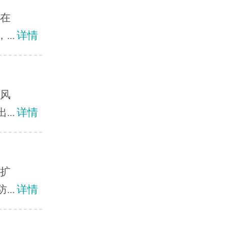
？在
..
详情
癜风
..
详情
情扩
..
详情