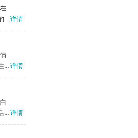
？在
..
详情
节情
..
详情
在白
..
详情