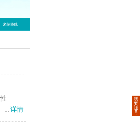
来院路线
男性
我
要
挂
..
详情
号