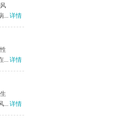
癜风
..
详情
男性
..
详情
在生
..
详情