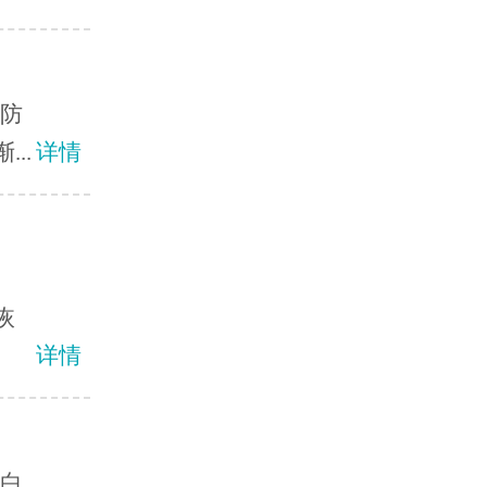
预防
..
详情
恢
详情
白