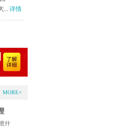
..
详情
MORE+
理
意什