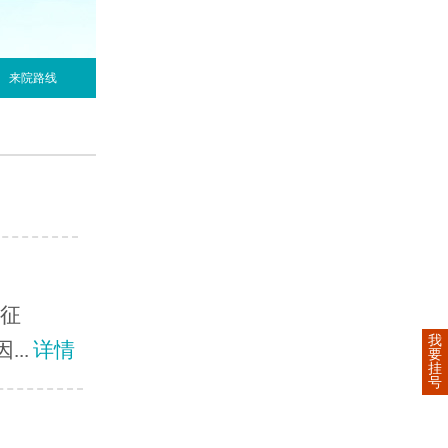
来院路线
特征
我
..
详情
要
挂
号