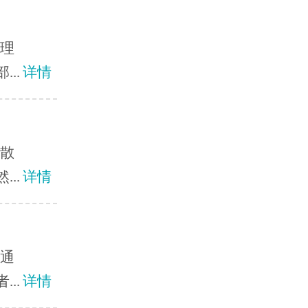
护理
..
详情
扩散
..
详情
风通
..
详情