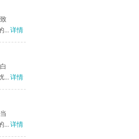
导致
..
详情
？白
..
详情
？当
..
详情