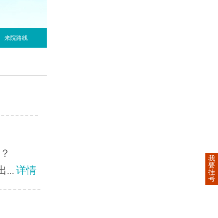
来院路线
呢？
我
要
..
详情
挂
号