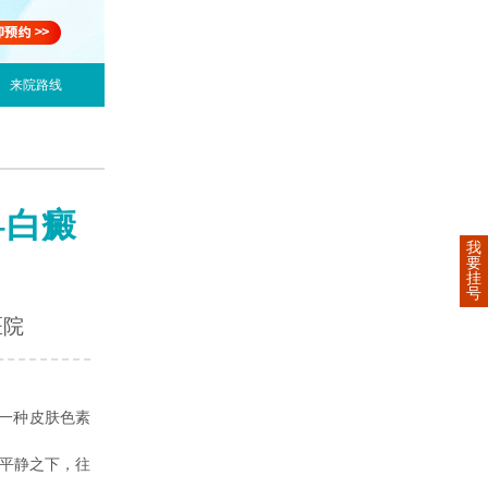
来院路线
-白癜
我
要
挂
号
医院
一种皮肤色素
的平静之下，往