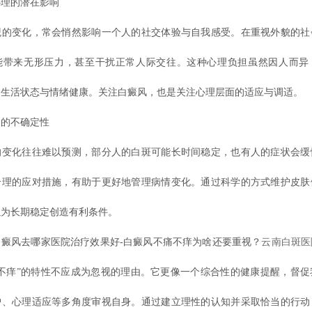
理的潜在影响
变化，常会悄然影响一个人的社交体验与自我感受。在重视外貌的社
能带来无形压力，甚至干扰正常人际交往。这种心理负担虽然因人而异
响生活状态与情绪健康。关注白癜风，也是关注心理层面的适应与调适。
的不确定性
化往往难以预测，部分人的白斑可能长时间稳定，也有人的症状会缓
合理的应对措施，有助于更好地管理病情变化。通过科学的方式维护皮肤
以为长期稳定创造有利条件。
风去哪家医院治疗效果好-白癜风不痛不痒为啥还要重视？
云南白斑医
痛不痒”的特性不应成为忽视的理由。它更像一个综合性的健康提醒，督促
护、心理适应等多角度审视自身。通过建立理性的认知并采取恰当的行动