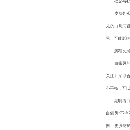
社交与心
皮肤外观的
见的白斑可
累，可能影
病程发展
白癜风的变
关注并采取
心平衡，可
昆明看白癜
白癜风“不
衡、皮肤防