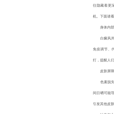
往隐藏着更
机。下面请
身体内部
白癜风并非
免疫调节、
灯，提醒人
皮肤屏障
色素脱失区
间日晒可能
引发其他皮