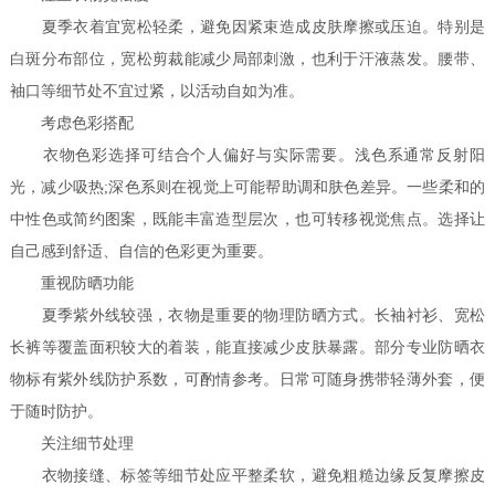
夏季衣着宜宽松轻柔，避免因紧束造成皮肤摩擦或压迫。特别是
白斑分布部位，宽松剪裁能减少局部刺激，也利于汗液蒸发。腰带、
袖口等细节处不宜过紧，以活动自如为准。
考虑色彩搭配
衣物色彩选择可结合个人偏好与实际需要。浅色系通常反射阳
光，减少吸热;深色系则在视觉上可能帮助调和肤色差异。一些柔和的
中性色或简约图案，既能丰富造型层次，也可转移视觉焦点。选择让
自己感到舒适、自信的色彩更为重要。
重视防晒功能
夏季紫外线较强，衣物是重要的物理防晒方式。长袖衬衫、宽松
长裤等覆盖面积较大的着装，能直接减少皮肤暴露。部分专业防晒衣
物标有紫外线防护系数，可酌情参考。日常可随身携带轻薄外套，便
于随时防护。
关注细节处理
衣物接缝、标签等细节处应平整柔软，避免粗糙边缘反复摩擦皮