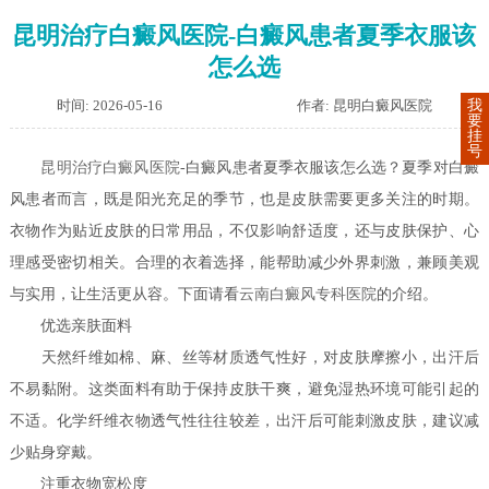
昆明治疗白癜风医院-白癜风患者夏季衣服该
怎么选
时间: 2026-05-16
作者: 昆明白癜风医院
我
要
挂
号
昆明治疗白癜风医院
-白癜风患者夏季衣服该怎么选？夏季对白癜
风患者而言，既是阳光充足的季节，也是皮肤需要更多关注的时期。
衣物作为贴近皮肤的日常用品，不仅影响舒适度，还与皮肤保护、心
理感受密切相关。合理的衣着选择，能帮助减少外界刺激，兼顾美观
与实用，让生活更从容。下面请看
云南白癜风专科医院
的介绍。
优选亲肤面料
天然纤维如棉、麻、丝等材质透气性好，对皮肤摩擦小，出汗后
不易黏附。这类面料有助于保持皮肤干爽，避免湿热环境可能引起的
不适。化学纤维衣物透气性往往较差，出汗后可能刺激皮肤，建议减
少贴身穿戴。
注重衣物宽松度