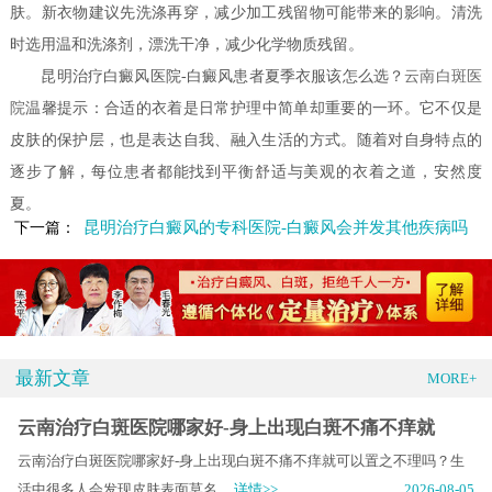
肤。新衣物建议先洗涤再穿，减少加工残留物可能带来的影响。清洗
时选用温和洗涤剂，漂洗干净，减少化学物质残留。
昆明治疗白癜风医院-白癜风患者夏季衣服该怎么选？
云南白斑医
院
温馨提示：合适的衣着是日常护理中简单却重要的一环。它不仅是
皮肤的保护层，也是表达自我、融入生活的方式。随着对自身特点的
逐步了解，每位患者都能找到平衡舒适与美观的衣着之道，安然度
夏。
昆明治疗白癜风的专科医院-白癜风会并发其他疾病吗
下一篇：
最新文章
MORE+
云南治疗白斑医院哪家好-身上出现白斑不痛不痒就
云南治疗白斑医院哪家好-身上出现白斑不痛不痒就可以置之不理吗？生
活中很多人会发现皮肤表面莫名.....
详情>>
2026-08-05