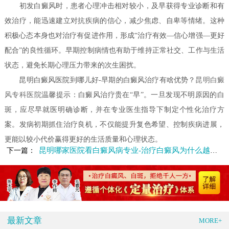
初发白癜风时，患者心理冲击相对较小，及早获得专业诊断和有
效治疗，能迅速建立对抗疾病的信心，减少焦虑、自卑等情绪。这种
积极心态本身也对治疗有促进作用，形成“治疗有效—信心增强—更好
配合”的良性循环。早期控制病情也有助于维持正常社交、工作与生活
状态，避免长期心理压力带来的次生困扰。
昆明白癜风医院到哪儿好-早期的白癜风治疗有啥优势？
昆明白癜
风专科医院
温馨提示：白癜风治疗贵在“早”。一旦发现不明原因的白
斑，应尽早就医明确诊断，并在专业医生指导下制定个性化治疗方
案。发病初期抓住治疗良机，不仅能提升复色希望、控制疾病进展，
更能以较小代价赢得更好的生活质量和心理状态。
昆明哪家医院看白癜风病专业-治疗白癜风为什么越早越好
下一篇：
最新文章
MORE+