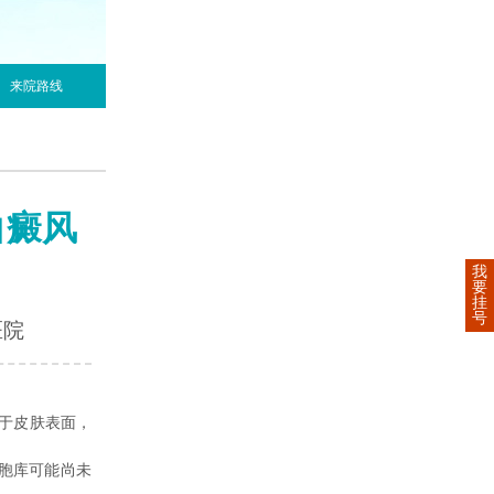
来院路线
白癜风
我
要
挂
号
医院
于皮肤表面，
胞库可能尚未