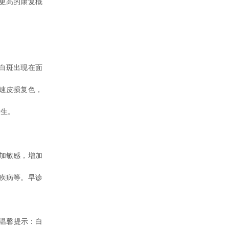
更高的康复概
白斑出现在面
速皮损复色，
发生。
加敏感，增加
疾病等。早诊
温馨提示：白