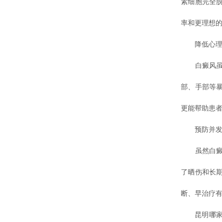
素细胞完全
率和更理想
降低心理
白癜风虽不
部、手部等
更能帮助患
预防并发
虽然白癜风
了晒伤和长
断、早治疗
昆明哪家医