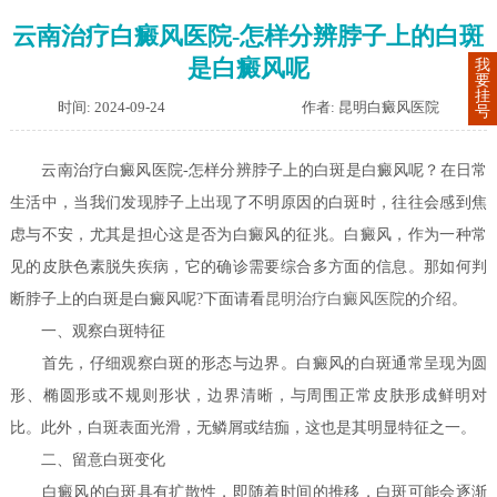
云南治疗白癜风医院-怎样分辨脖子上的白斑
是白癜风呢
我
要
挂
时间: 2024-09-24
作者: 昆明白癜风医院
号
云南治疗白癜风医院-怎样分辨脖子上的白斑是白癜风呢？在日常
生活中，当我们发现脖子上出现了不明原因的白斑时，往往会感到焦
虑与不安，尤其是担心这是否为白癜风的征兆。白癜风，作为一种常
见的皮肤色素脱失疾病，它的确诊需要综合多方面的信息。那如何判
断脖子上的白斑是白癜风呢?下面请看
昆明治疗白癜风医院
的介绍。
一、观察白斑特征
首先，仔细观察白斑的形态与边界。白癜风的白斑通常呈现为圆
形、椭圆形或不规则形状，边界清晰，与周围正常皮肤形成鲜明对
比。此外，白斑表面光滑，无鳞屑或结痂，这也是其明显特征之一。
二、留意白斑变化
白癜风的白斑具有扩散性，即随着时间的推移，白斑可能会逐渐