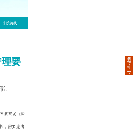
来院路线
护理要
我
要
挂
号
医院
应该警惕白癜
长，需要患者