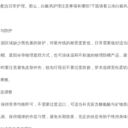
心配合日常护理。那么，白癜风护理注意事项有哪些?下面请看
云南白癜风
与防护
区域缺少黑色素的保护，对紫外线的耐受度更低，日常需要做好适当
阳帽、遮阳伞等物理遮挡方式，也可涂抹温和不刺激的物理防晒产品，避
同时要注意避免皮肤外伤，蚊虫叮咬后不要过度抓挠，穿衣选择宽松柔软
复摩擦。
息调整
持营养均衡即可，不需要过度忌口，可适当补充富含酪氨酸与矿物质
代谢。保持规律的作息习惯，避免长期熬夜，充足的休息有助于维持身体