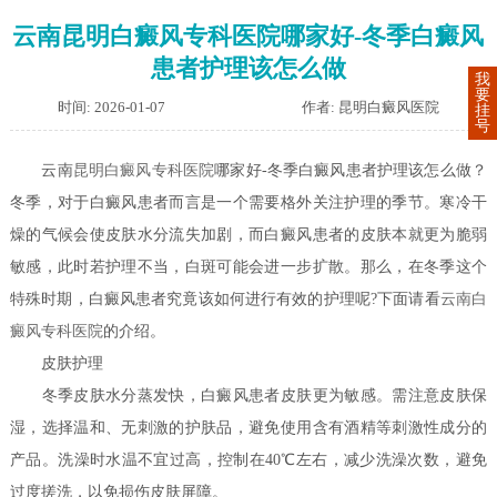
云南昆明白癜风专科医院哪家好-冬季白癜风
患者护理该怎么做
我
要
时间: 2026-01-07
作者: 昆明白癜风医院
挂
号
云南
昆明白癜风专科医院
哪家好-冬季白癜风患者护理该怎么做？
冬季，对于白癜风患者而言是一个需要格外关注护理的季节。寒冷干
燥的气候会使皮肤水分流失加剧，而白癜风患者的皮肤本就更为脆弱
敏感，此时若护理不当，白斑可能会进一步扩散。那么，在冬季这个
特殊时期，白癜风患者究竟该如何进行有效的护理呢?下面请看
云南白
癜风专科医院
的介绍。
皮肤护理
冬季皮肤水分蒸发快，白癜风患者皮肤更为敏感。需注意皮肤保
湿，选择温和、无刺激的护肤品，避免使用含有酒精等刺激性成分的
产品。洗澡时水温不宜过高，控制在40℃左右，减少洗澡次数，避免
过度搓洗，以免损伤皮肤屏障。