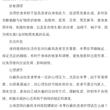
饮食调理
合理饮食有助于提高患者自身免疫力，促进黑色素合成。多吃富
含酪氨酸与矿物质的食物，如瘦肉、蛋类、豆类、黑芝麻等。避免食
用辛辣、刺激性食物，以及富含维生素C的水果，如橙子、柚子等，因
为维生素C会抑制黑色素的合成。
生活作息
保持规律的生活作息对白癜风患者至关重要。冬季应早睡晚起，
保证充足的睡眠，有利于身体的恢复和调整。避免熬夜和过度劳累，
以免导致内分泌失调，影响病情。
心理调节
白癜风会给患者带来一定的心理压力，尤其在冬季，由于穿着厚
重，白斑暴露减少，但心理负担可能依然存在。患者可通过与家人、
朋友交流，参加自己感兴趣的活动等方式，缓解焦虑、抑郁等不良情
绪。积极乐观的心态有助于病情的稳定和康复。
云南昆明白癜风专科医院哪家好-冬季白癜风患者护理该怎么做？