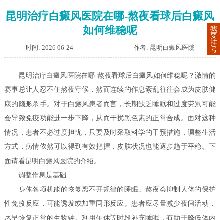
昆明治疗白癜风医院在哪-熬夜看球后白癜风
如何维稳呢
我
要
挂
时间: 2026-06-24
作者: 昆明白癜风医院
号
昆明治疗白癜风医院
在哪-熬夜看球后白癜风如何维稳呢？激情的
赛事总让人忍不住熬夜守候，然而连续的作息紊乱往往会成为皮肤健
康的隐形杀手。对于白癜风患者而言，长期缺乏睡眠和过度劳累可能
会导致免疫功能进一步下降，从而干扰黑色素的正常合成。面对这种
情况，患者不必过度担忧，只要及时采取科学的干预措施，调整生活
方式，病情依然可以得到有效把握，皮肤状况也能逐步趋于平稳。下
面请看
昆明白癜风医院
的介绍。
调整作息是基础
身体各项机能的恢复离不开规律的睡眠。熬夜会抑制人体的保护
性免疫反应，可能诱发或加重同形反应。患者应尽量减少夜间活动，
尽早恢复正常的生物钟。利用午休等时段补充睡眠，有助于降低体内