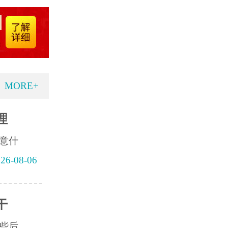
MORE+
理
意什
26-08-06
干
些后