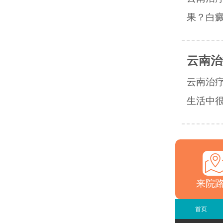
果？白癜
云南治
云南治
生活中很
来院
首页