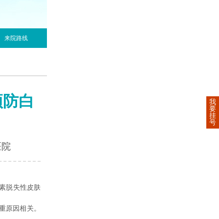
来院路线
预防白
我
要
挂
号
医院
素脱失性皮肤
重原因相关。