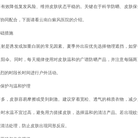
够有效降低复发风险、维持皮肤状态平稳的。关键在于科学防晒、皮肤保
面协同配合，下面请看
云南白癜风医院
的介绍。
础措施
是诱发或加重白斑的常见因素。夏季外出应优先选择物理遮挡，如穿
遮阳伞。同时，每天规律使用对皮肤温和的广谱防晒产品，并注意每隔两
强烈的时段长时间进行户外活动。
护与温和护理
，皮肤容易摩擦或受到刺激。建议穿着宽松、透气的棉质衣物，减少
澡时水温不宜过高，避免用力搓揉皮肤，选择温和的清洁产品。若出现蚊
时清洁处理，防止皮肤出现同形反应。