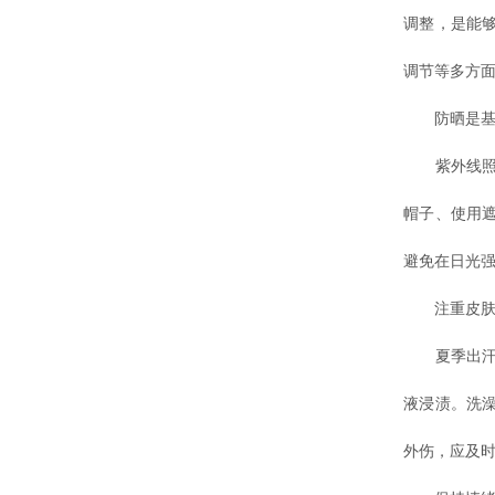
调整，是能
调节等多方
防晒是基
紫外线照射
帽子、使用
避免在日光
注重皮肤保
夏季出汗多
液浸渍。洗
外伤，应及