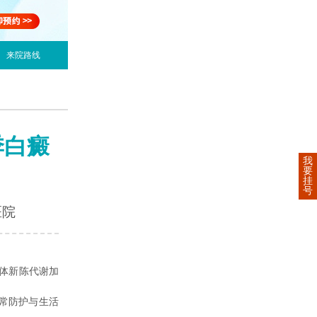
来院路线
季白癜
我
要
挂
号
医院
体新陈代谢加
常防护与生活