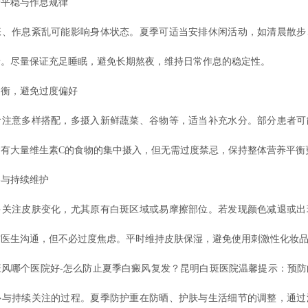
稳与作息规律
作息紊乱可能影响身体状态。夏季可适当安排休闲活动，如清晨散步
情。尽量保证充足睡眠，避免长期熬夜，维持日常作息的稳定性。
，避免过度偏好
意多样搭配，多摄入新鲜蔬菜、谷物等，适当补充水分。部分患者可
含有大量维生素C的食物的集中摄入，但无需过度禁忌，保持整体营养平衡
与持续维护
注皮肤变化，尤其原有白斑区域或易摩擦部位。若发现颜色减退或出
与医生沟通，但不必过度焦虑。平时维持皮肤保湿，避免使用刺激性化妆
哪个医院好-怎么防止夏季白癜风复发？昆明白斑医院温馨提示：预防
心与持续关注的过程。夏季防护重在防晒、护肤与生活细节的调整，通过