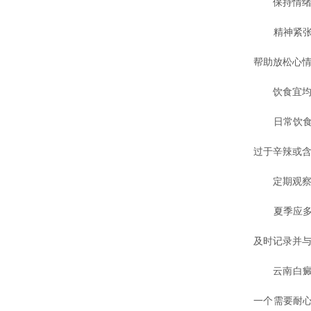
保持情绪平
精神紧张、
帮助放松心
饮食宜均衡
日常饮食注
过于辛辣或
定期观察
夏季应多关
及时记录并
云南白癜风
一个需要耐