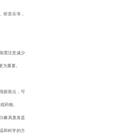
、听音乐等，
能需注意减少
更为重要。
现新斑点，可
品或药物。
白癜风复发是
温和科学的方