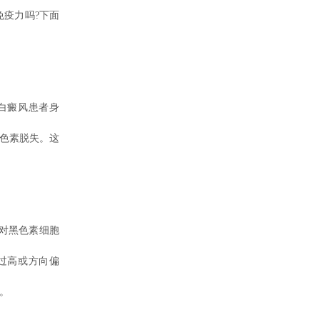
疫力吗?下面
白癜风患者身
致色素脱失。这
对黑色素细胞
过高或方向偏
。