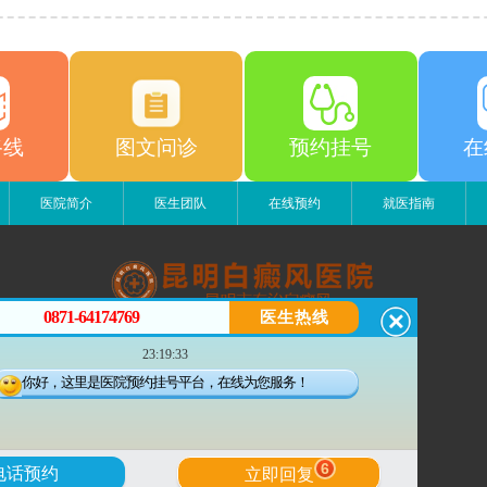
路线
图文问诊
预约挂号
在
医院简介
医生团队
在线预约
就医指南
0871-64174769
医生热线
昆明白癜风医院
23:19:33
昆明市五华区护国路2号
版权所有：昆明白癜风医院
你好，这里是医院预约挂号平台，在线为您服务！
联系电话：0871-64174769
滇ICP备14002723号-1
滇公安备 53010202000563号
6
电话预约
立即回复