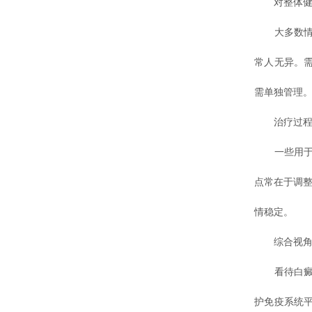
对整体健
大多数情况
常人无异。
需单独管理
治疗过程
一些用于控
点常在于调整
情稳定。
综合视角
看待白癜风
护免疫系统