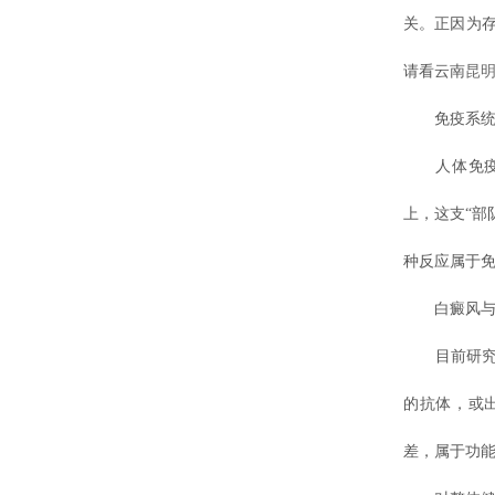
关。正因为
请看云南
昆
免疫系统
人体免疫系
上，这支“部
种反应属于
白癜风与
目前研究认
的抗体，或
差，属于功能