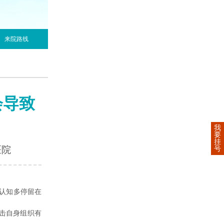
来院路线
会导致
我
要
挂
医院
号
认知多停留在
击自身组织有