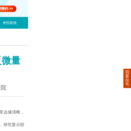
来院路线
乏微量
我
要
挂
号
医院
常边缘清晰，
，研究显示部