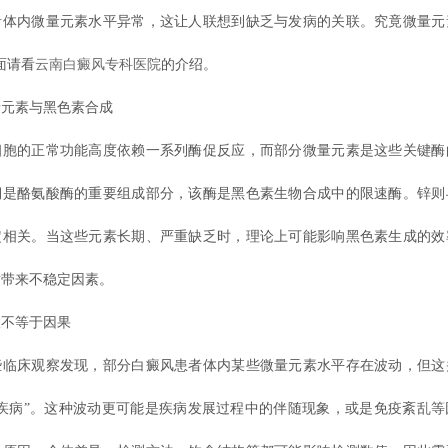
者体内微量元素水平异常，这让人联想到缺乏与发病的关联。究竟微量元
面请看
云南白癜风专科医院
的介绍。
素与黑色素合成
的正常功能高度依赖一系列酶促反应，而部分微量元素是这些关键酶
铜是酪氨酸酶的重要组成部分，该酶是黑色素生物合成中的限速酶。锌则
定相关。当这些元素长期、严重缺乏时，理论上可能影响黑色素生成的效
谢带来不稳定因素。
不等于因果
床观察发现，部分白癜风患者体内某些微量元素水平存在波动，但这
发疾病”。这种波动更可能是疾病发展过程中的伴随现象，或是免疫紊乱等