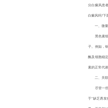
分白癜风患
白癜风吗?下
一、微量元
黑色素细胞
子。例如，
酶及细胞稳
素的正常代
二、关联
尽管一些临
于“缺乏诱