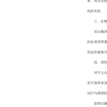
果，而非初
间的关联。
三、在整体
在白癜风的
的各类营养
但这应被视
四、理性看
对于公众而
至可能带来
治疗与调理
昆明白癜风