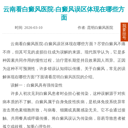
云南看白癜风医院-白癜风误区体现在哪些方
面
我
时间: 2026-03-10
作者: 昆明白癜风医院
要
挂
号
云南看白癜风医院-白癜风误区体现在哪些方面？尽管白癜风不痛
不痒，但其可见的皮损往往成为误解的来源。现代医学认为，它是多
种因素共同作用的慢性过程，治疗需长期坚持且效果因人而异。正因
为这种不可预测性，许多错误认知得以传播。关于白癜风，常见的误
解体现在哪些方面?下面请看
昆明白癜风医院
的介绍。
误解一：白癜风具有强传染性
许多人初次见到白癜风患者时会担心被传染，这种误解源于对疾
病本质的不了解。白癜风属于自身免疫性疾病，是机体免疫系统异常
攻击黑色素细胞所致，与病毒、细菌或真菌感染无关。它不会通过接
触、共用餐具或呼吸传播。将白癜风误认为传染病，容易导致患者被
孤立或歧视，加重心理负担。