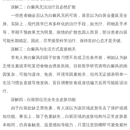
误解二：白癜风无法治疗且必然扩散
一些患者确诊后认为白癜风无药可医，甚至以为白斑会蔓延至全
身。实际上，现代医学已有多样化的治疗手段，如光疗、药物及手术
等，早期干预效果尤为明显。病情的扩散也因人而异，部分患者白斑
可能长期稳定。因此，尽早接受科学治疗、保持良好心态才是关键。
误解三：白癜风与生活方式直接相关
常有人将白癜风归因于饮食习惯不良或卫生条件差，例如认为缺
乏维生素或常吃某些食物会诱发疾病。目前医学研究表明白癜风的病
因复杂，可能与遗传、免疫、环境等因素相关，但尚无证据表明单一
生活习惯会直接导致发病。盲目调整饮食或迷信偏方反而可能延误治
疗。
误解四：白斑部位完全失去皮肤功能
由于白斑处缺乏黑色素，有人误以为该区域皮肤失去了保护或感
知功能。事实上，除了色素缺失，白斑区域的皮肤结构与正常皮肤基
本相同，仍具备触觉、温度感知等能力，只需注意防晒即可避免紫外