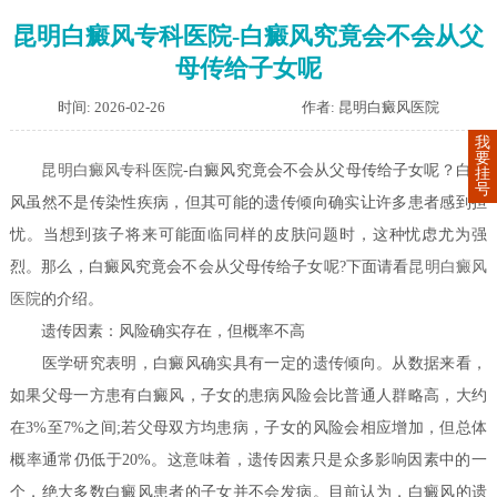
昆明白癜风专科医院-白癜风究竟会不会从父
母传给子女呢
时间: 2026-02-26
作者: 昆明白癜风医院
我
要
昆明白癜风专科医院
-白癜风究竟会不会从父母传给子女呢？白癜
挂
号
风虽然不是传染性疾病，但其可能的遗传倾向确实让许多患者感到担
忧。当想到孩子将来可能面临同样的皮肤问题时，这种忧虑尤为强
烈。那么，白癜风究竟会不会从父母传给子女呢?下面请看
昆明白癜风
医院
的介绍。
遗传因素：风险确实存在，但概率不高
医学研究表明，白癜风确实具有一定的遗传倾向。从数据来看，
如果父母一方患有白癜风，子女的患病风险会比普通人群略高，大约
在3%至7%之间;若父母双方均患病，子女的风险会相应增加，但总体
概率通常仍低于20%。这意味着，遗传因素只是众多影响因素中的一
个，绝大多数白癜风患者的子女并不会发病。目前认为，白癜风的遗