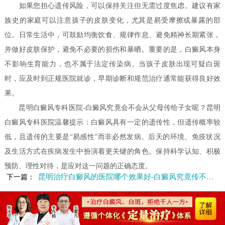
如果您担心遗传风险，可以保持关注但无需过度焦虑。建议有家
族史的家庭可以注意孩子的皮肤变化，尤其是易受摩擦或暴露的部
位。日常生活中，可鼓励均衡饮食、规律作息、避免精神长期紧张，
并做好皮肤保护，避免不必要的损伤和暴晒。重要的是，白癜风本身
不影响生育能力，也不属于法定传染病。当孩子皮肤出现可疑白斑
时，应及时到正规医院就诊，早期诊断和规范治疗通常能获得良好效
果。
昆明白癜风专科医院-白癜风究竟会不会从父母传给子女呢？昆明
白癜风专科医院温馨提示：白癜风具有一定的遗传性，但遗传概率较
低，且遗传的主要是“易感性”而非必然发病。后天的环境、免疫状况
及生活方式在疾病发生中扮演着更关键的角色。保持科学认知、积极
预防、理性对待，是应对这一问题的正确态度。
昆明治疗白癜风的医院哪个效果好-白癜风究竟传不传染呢
下一篇：