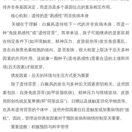
传并非单基因决定，而是涉及多个基因位点的复杂相互作用。
核心机制：遗传的是“易感性”而非疾病本身
关键在于理解：白癜风遗传给下一代的并非疾病本身，而是一
种“免疫易感性”或“遗传背景”。简单来说，孩子可能继承的是更容易
在特定条件下(如环境触发、精神压力、皮肤损伤等)发生免疫紊乱、
攻击自身黑色素细胞的倾向。是否发病，很大程度上取决于后天多种
因素的共同作用。这就像一颗种子(遗传易感性)需要合适的土壤和环
境(后天因素)才能发芽。
诱发因素：后天的环境与生活方式更为重要
除了遗传背景，白癜风的发生与多种后天因素密切相关。这些因
素包括：自身免疫异常(如甲状腺疾病)、精神压力与情绪波动、皮肤
局部创伤或反复摩擦(即“同形反应”)、日晒以及接触某些化学物质等。
在具有遗传背景的个体中，这些外部因素往往是触发或加重病情的“扳
机”。因此，管理这些诱发因素对于预防发病和病情控制至关重要。
重要提醒：积极预防与科学管理