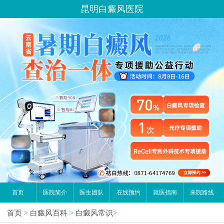
昆明白癜风医院
首页
医院简介
医生团队
在线预约
就医指南
来院路线
首页
>
白癜风百科
>
白癜风常识
>