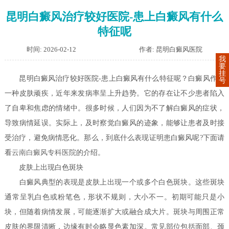
昆明白癜风治疗较好医院-患上白癜风有什么
特征呢
时间: 2026-02-12
作者: 昆明白癜风医院
我
要
挂
昆明白癜风治疗较好医院-患上白癜风有什么特征呢？白癜风作为
号
一种皮肤顽疾，近年来发病率呈上升趋势。它的存在让不少患者陷入
了自卑和焦虑的情绪中。很多时候，人们因为不了解白癜风的症状，
导致病情延误。实际上，及时察觉白癜风的迹象，能够让患者及时接
受治疗，避免病情恶化。那么，到底什么表现证明患白癜风呢?下面请
看
云南白癜风专科医院
的介绍。
皮肤上出现白色斑块
白癜风典型的表现是皮肤上出现一个或多个白色斑块。这些斑块
通常呈乳白色或粉笔色，形状不规则，大小不一。初期可能只是小
块，但随着病情发展，可能逐渐扩大或融合成大片。斑块与周围正常
皮肤的界限清晰，边缘有时会略显色素加深。常见部位包括面部、颈