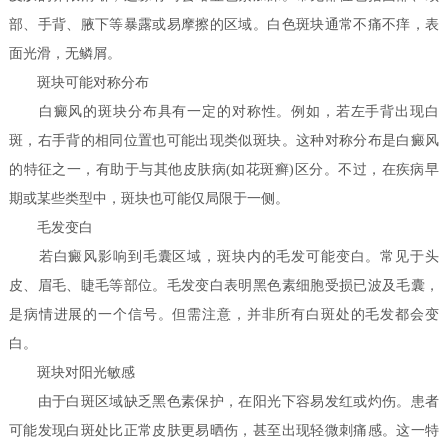
部、手背、腋下等暴露或易摩擦的区域。白色斑块通常不痛不痒，表
面光滑，无鳞屑。
斑块可能对称分布
白癜风的斑块分布具有一定的对称性。例如，若左手背出现白
斑，右手背的相同位置也可能出现类似斑块。这种对称分布是白癜风
的特征之一，有助于与其他皮肤病(如花斑癣)区分。不过，在疾病早
期或某些类型中，斑块也可能仅局限于一侧。
毛发变白
若白癜风影响到毛囊区域，斑块内的毛发可能变白。常见于头
皮、眉毛、睫毛等部位。毛发变白表明黑色素细胞受损已波及毛囊，
是病情进展的一个信号。但需注意，并非所有白斑处的毛发都会变
白。
斑块对阳光敏感
由于白斑区域缺乏黑色素保护，在阳光下容易发红或灼伤。患者
可能发现白斑处比正常皮肤更易晒伤，甚至出现轻微刺痛感。这一特