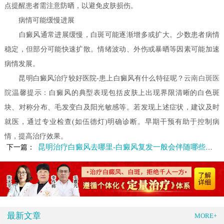
点提醒患者需注意防晒，以避免皮肤损伤。
病情可能缓慢进展
白癜风通常进展缓慢，白斑可能逐渐增多或扩大。少数患者病情
稳定，但部分可能快速扩散。情绪波动、外伤或暴晒等因素可能加速
病情发展。
昆明白癜风治疗较好医院-患上白癜风有什么特征呢？
云南白斑医
院
温馨提示：白癜风的典型表现包括皮肤上出现界限清晰的白色斑
块、对称分布、毛发变白及阳光敏感等。若发现上述症状，建议及时
就医，通过专业检查(如伍德灯)明确诊断。早期干预有助于控制病
情，提高治疗效果。
昆明治疗白癜风去哪里-白癜风复发一般会伴随哪些症状
下一篇：
最新文章
MORE+