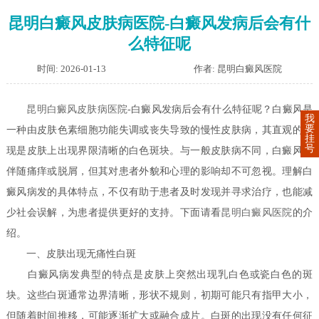
昆明白癜风皮肤病医院-白癜风发病后会有什
么特征呢
时间: 2026-01-13
作者: 昆明白癜风医院
昆明白癜风皮肤病医院
-白癜风发病后会有什么特征呢？白癜风是
我
要
一种由皮肤色素细胞功能失调或丧失导致的慢性皮肤病，其直观的表
挂
号
现是皮肤上出现界限清晰的白色斑块。与一般皮肤病不同，白癜风不
伴随痛痒或脱屑，但其对患者外貌和心理的影响却不可忽视。理解白
癜风病发的具体特点，不仅有助于患者及时发现并寻求治疗，也能减
少社会误解，为患者提供更好的支持。下面请看
昆明白癜风医院
的介
绍。
一、皮肤出现无痛性白斑
白癜风病发典型的特点是皮肤上突然出现乳白色或瓷白色的斑
块。这些白斑通常边界清晰，形状不规则，初期可能只有指甲大小，
但随着时间推移，可能逐渐扩大或融合成片。白斑的出现没有任何征