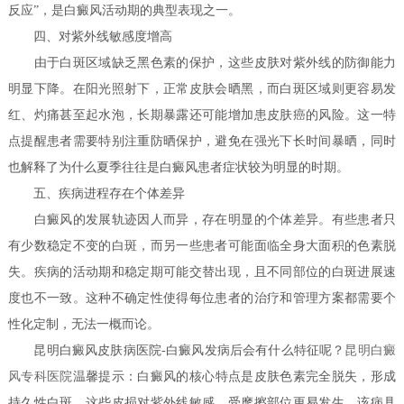
反应”，是白癜风活动期的典型表现之一。
四、对紫外线敏感度增高
由于白斑区域缺乏黑色素的保护，这些皮肤对紫外线的防御能力
明显下降。在阳光照射下，正常皮肤会晒黑，而白斑区域则更容易发
红、灼痛甚至起水泡，长期暴露还可能增加患皮肤癌的风险。这一特
点提醒患者需要特别注重防晒保护，避免在强光下长时间暴晒，同时
也解释了为什么夏季往往是白癜风患者症状较为明显的时期。
五、疾病进程存在个体差异
白癜风的发展轨迹因人而异，存在明显的个体差异。有些患者只
有少数稳定不变的白斑，而另一些患者可能面临全身大面积的色素脱
失。疾病的活动期和稳定期可能交替出现，且不同部位的白斑进展速
度也不一致。这种不确定性使得每位患者的治疗和管理方案都需要个
性化定制，无法一概而论。
昆明白癜风皮肤病医院-白癜风发病后会有什么特征呢？
昆明白癜
风专科医院
温馨提示：白癜风的核心特点是皮肤色素完全脱失，形成
持久性白斑。这些皮损对紫外线敏感，受摩擦部位更易发生。该病具