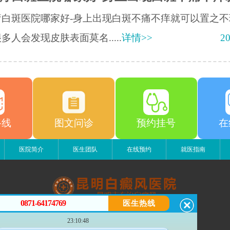
疗白斑医院哪家好-身上出现白斑不痛不痒就可以置之不
多人会发现皮肤表面莫名.....
详情>>
20
路线
图文问诊
预约挂号
在
医院简介
医生团队
在线预约
就医指南
0871-64174769
医生热线
昆明白癜风医院
23:10:48
昆明市五华区护国路2号