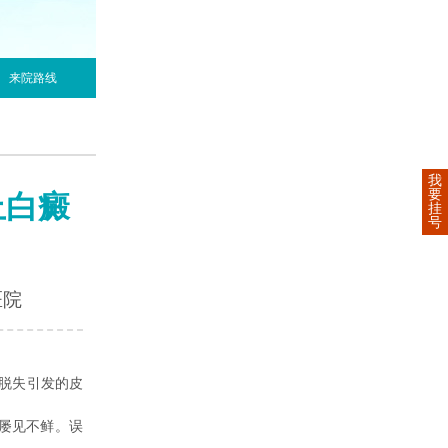
来院路线
我
要
止白癜
挂
号
医院
脱失引发的皮
屡见不鲜。误