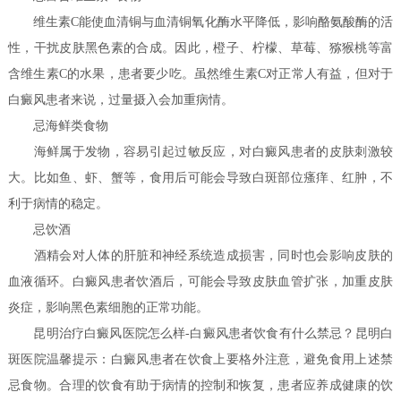
维生素C能使血清铜与血清铜氧化酶水平降低，影响酪氨酸酶的活
性，干扰皮肤黑色素的合成。因此，橙子、柠檬、草莓、猕猴桃等富
含维生素C的水果，患者要少吃。虽然维生素C对正常人有益，但对于
白癜风患者来说，过量摄入会加重病情。
忌海鲜类食物
海鲜属于发物，容易引起过敏反应，对白癜风患者的皮肤刺激较
大。比如鱼、虾、蟹等，食用后可能会导致白斑部位瘙痒、红肿，不
利于病情的稳定。
忌饮酒
酒精会对人体的肝脏和神经系统造成损害，同时也会影响皮肤的
血液循环。白癜风患者饮酒后，可能会导致皮肤血管扩张，加重皮肤
炎症，影响黑色素细胞的正常功能。
昆明治疗白癜风医院怎么样-白癜风患者饮食有什么禁忌？昆明白
斑医院温馨提示：白癜风患者在饮食上要格外注意，避免食用上述禁
忌食物。合理的饮食有助于病情的控制和恢复，患者应养成健康的饮