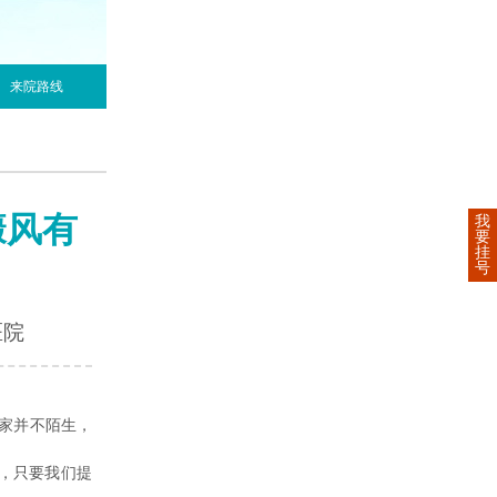
来院路线
癜风有
我
要
挂
号
医院
家并不陌生，
，只要我们提