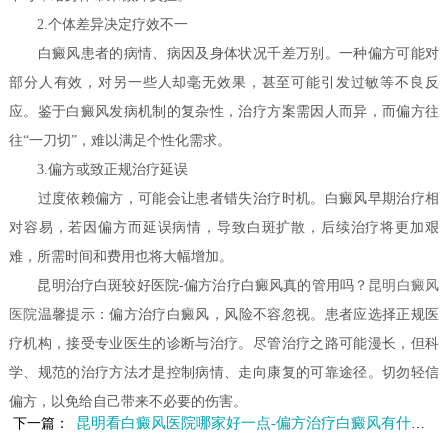
2.个体差异决定疗效不一
白癜风患者的病情、病因及身体状况千差万别。一种偏方可能对
部分人有效，对另一些人却毫无效果，甚至可能引发过敏等不良反
应。鉴于白癜风发病机制的复杂性，治疗方案需因人而异，而偏方往
往“一刀切”，难以满足个性化需求。
3.偏方或致正规治疗延误
过度依赖偏方，可能会让患者错失治疗时机。白癜风早期治疗相
对容易，若因偏方而延误病情，导致白斑扩散，后续治疗将更加艰
难，所需时间和费用也将大幅增加。
昆明治疗白斑较好医院-偏方治疗白癜风真的管用吗？
昆明白癜风
医院
温馨提示：偏方治疗白癜风，风险不容忽视。患者应选择正规医
疗机构，接受专业医生的诊断与治疗。尽管治疗之路可能漫长，但科
学、规范的治疗方法才是控制病情、走向康复的可靠途径。切勿轻信
偏方，以免给自己带来不必要的伤害。
昆明看白癜风医院哪家好一点-偏方治疗白癜风有什么坏处呢
下一篇：