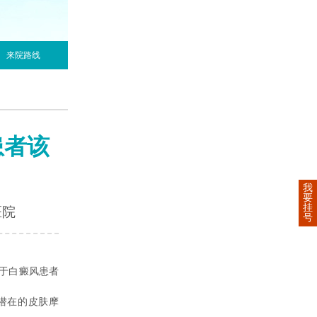
来院路线
患者该
我
要
挂
医院
号
于白癜风患者
潜在的皮肤摩