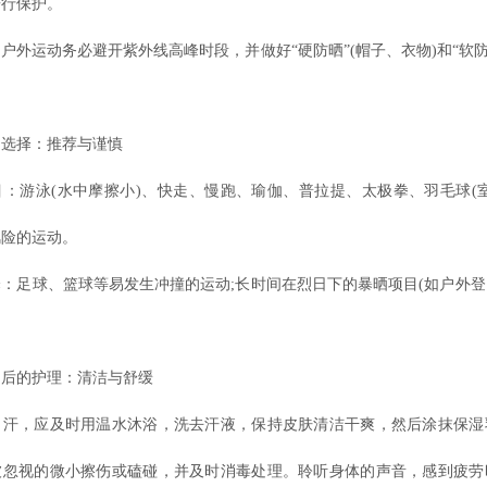
进行保护。
运动务必避开紫外线高峰时段，并做好“硬防晒”(帽子、衣物)和“软防
择：推荐与谨慎
游泳(水中摩擦小)、快走、慢跑、瑜伽、普拉提、太极拳、羽毛球(室
风险的运动。
足球、篮球等易发生冲撞的运动;长时间在烈日下的暴晒项目(如户外登
。
的护理：清洁与舒缓
，应及时用温水沐浴，洗去汗液，保持皮肤清洁干爽，然后涂抹保湿
被忽视的微小擦伤或磕碰，并及时消毒处理。聆听身体的声音，感到疲劳