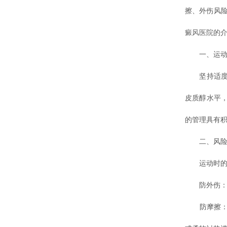
擦、外伤风
癜风医院
的
一、运动的
坚持适度运
皮质醇水平
的管理具有
二、风险规
运动时的核
防外伤：选
防摩擦：穿