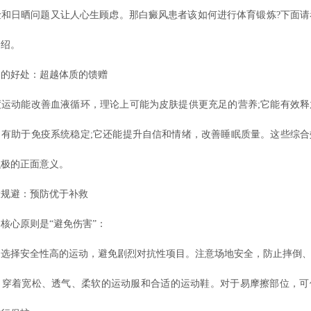
险和日晒问题又让人心生顾虑。那白癜风患者该如何进行体育锻炼?下面请
介绍。
好处：超越体质的馈赠
动能改善血液循环，理论上可能为皮肤提供更充足的营养;它能有效释
，有助于免疫系统稳定;它还能提升自信和情绪，改善睡眠质量。这些综合
积极的正面意义。
避：预防优于补救
心原则是“避免伤害”：
择安全性高的运动，避免剧烈对抗性项目。注意场地安全，防止摔倒、
着宽松、透气、柔软的运动服和合适的运动鞋。对于易摩擦部位，可