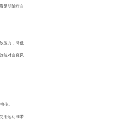
看
昆明治疗白
放压力，降低
效益对白癜风
擦伤。
使用运动绷带