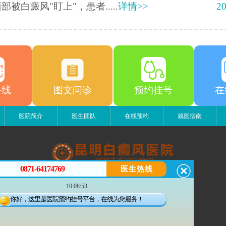
部被白癜风"盯上"，患者.....
详情>>
20
路线
图文问诊
预约挂号
在
医院简介
医生团队
在线预约
就医指南
0871-64174769
医生热线
昆明白癜风医院
10:08:53
昆明市五华区护国路2号
版权所有：昆明白癜风医院
你好，这里是医院预约挂号平台，在线为您服务！
联系电话：0871-64174769
滇ICP备14002723号-1