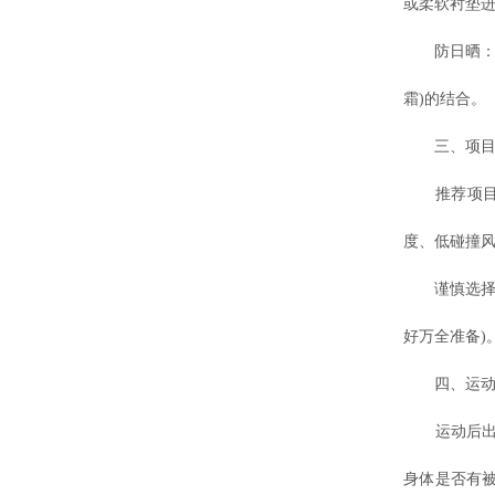
或柔软衬垫
防日晒：户外
霜)的结合。
三、项目选
推荐项目：
度、低碰撞
谨慎选择：
好万全准备)
四、运动后
运动后出汗
身体是否有