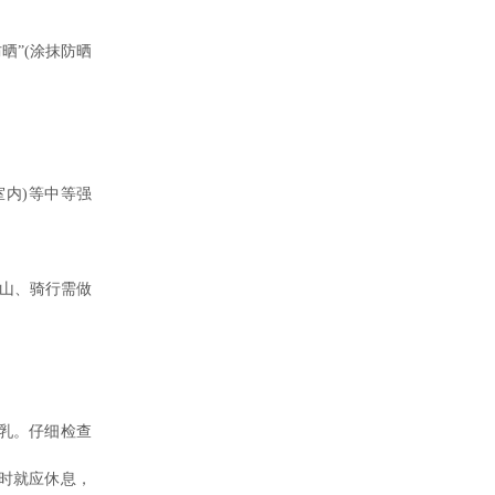
晒”(涂抹防晒
内)等中等强
山、骑行需做
乳。仔细检查
时就应休息，