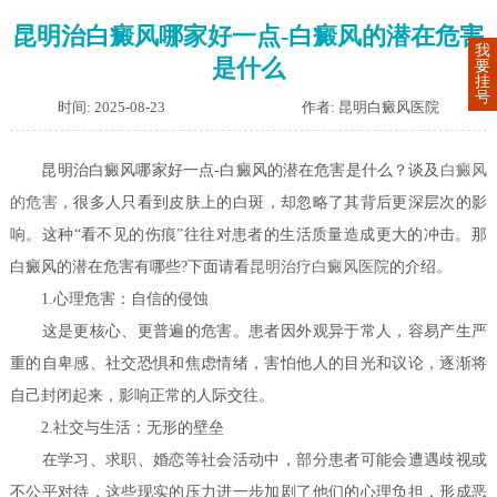
昆明治白癜风哪家好一点-白癜风的潜在危害
我
是什么
要
挂
号
时间: 2025-08-23
作者: 昆明白癜风医院
昆明治白癜风哪家好一点-白癜风的潜在危害是什么？谈及
白癜风
的危害
，很多人只看到皮肤上的白斑，却忽略了其背后更深层次的影
响。这种“看不见的伤痕”往往对患者的生活质量造成更大的冲击。那
白癜风的潜在危害有哪些?下面请看
昆明治疗白癜风医院
的介绍。
1.心理危害：自信的侵蚀
这是更核心、更普遍的危害。患者因外观异于常人，容易产生严
重的自卑感、社交恐惧和焦虑情绪，害怕他人的目光和议论，逐渐将
自己封闭起来，影响正常的人际交往。
2.社交与生活：无形的壁垒
在学习、求职、婚恋等社会活动中，部分患者可能会遭遇歧视或
不公平对待，这些现实的压力进一步加剧了他们的心理负担，形成恶