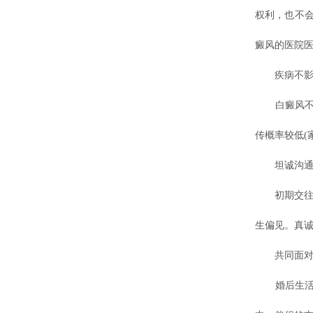
权利，也不
癜风的医院医
疾病不影响
白癜风不是
传概率较低(
坦诚沟通
初期交往可
生偏见。真
共同面对，
婚后生活中