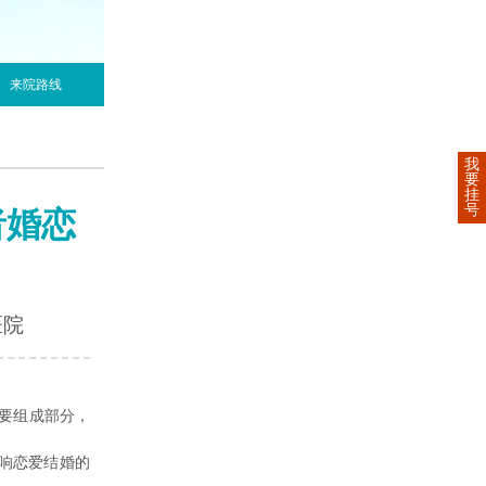
来院路线
我
要
挂
号
者婚恋
医院
要组成部分，
响恋爱结婚的