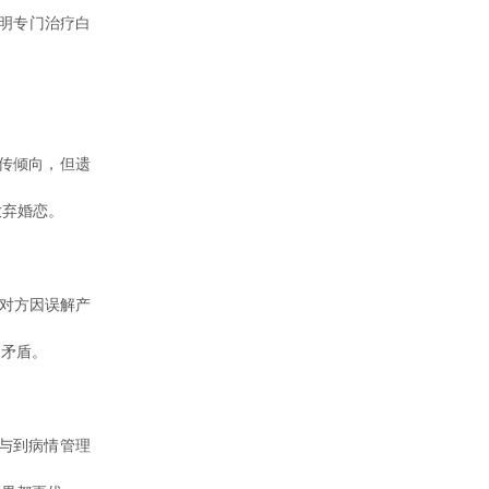
明专门治疗白
传倾向，但遗
放弃婚恋。
对方因误解产
期矛盾。
与到病情管理