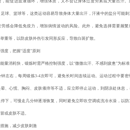
缓，能促进血液循环，增强体质，又不会让身体过度劳累或大量出汗。
、足球、篮球等，这类运动容易导致身体大量出汗，汗液中的盐分可能刺
疲劳感会降低免疫力，增加病情波动的风险。此外，避免选择需要频繁
举重等，以防皮肤外伤引发同形反应，导致白斑扩散。​
度，把握“适度”原则​
量消耗快，锻炼时需严格控制强度，以“微微出汗、不感到疲惫”为标准
分钟左右，每周锻炼3-4次即可，避免长时间连续运动。运动过程中要
头晕、心慌、胸闷、皮肤瘙痒等不适，应立即停止运动，到阴凉处休息，
然停下，可慢走几分钟逐渐恢复，同时避免立即吹空调或洗冷水澡，以防
冒或皮肤不适。​
施，减少皮肤刺激​