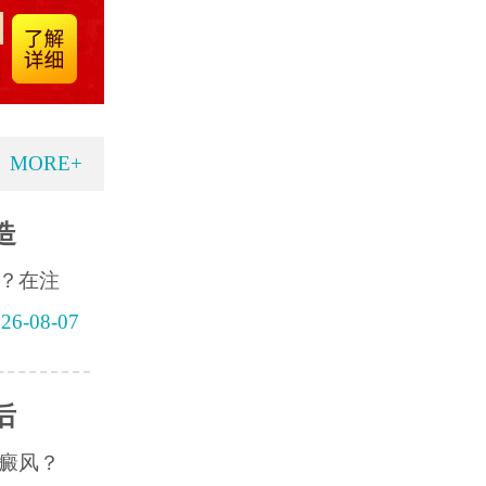
MORE+
造
？在注
26-08-07
后
癜风？