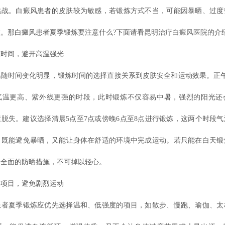
挑战。白癜风患者的皮肤较为敏感，若锻炼方式不当，可能因暴晒、过度
。那白癜风患者夏季锻炼要注意什么?下面请看
昆明治疗白癜风医院
的介
间，避开高温强光​
时间变化明显，锻炼时间的选择直接关系到皮肤安全和运动效果。正午1
气温更高、紫外线更强的时段，此时锻炼不仅容易中暑，强烈的阳光还
脱失。建议选择清晨5点至7点或傍晚6点至8点进行锻炼，这两个时段
，既能避免暴晒，又能让身体在舒适的环境中完成运动。若只能在白天锻
全面的防晒措施，不可掉以轻心。​
目，避免剧烈运动​
夏季锻炼应优先选择温和、低强度的项目，如散步、慢跑、瑜伽、太