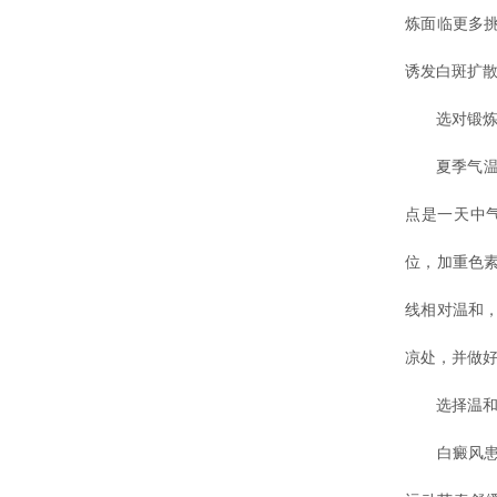
炼面临更多
诱发白斑扩散
选对锻炼时
夏季气温随
点是一天中
位，加重色素
线相对温和
凉处，并做好
选择温和项
白癜风患者