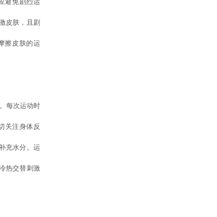
应避免剧烈运
激皮肤，且剧
摩擦皮肤的运
。每次运动时
密切关注身体反
补充水分。运
冷热交替刺激