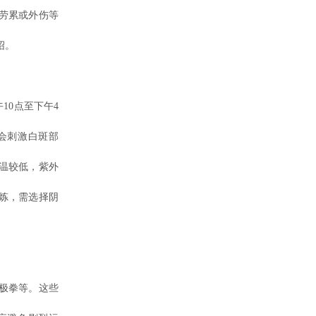
劳累或外伤等
绍。
0点至下午4
会刺激白斑部
气温较低，紫外
炼，需选择阴
极拳等。这些