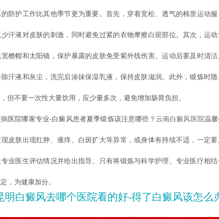
防护工作比其他季节更为重要。首先，穿着宽松、透气的棉质运动服
减少汗液对皮肤的刺激，同时避免过紧的衣物摩擦白斑部位。其次，运动
戴宽檐帽和太阳镜，保护暴露的皮肤免受紫外线伤害。运动后要及时清洁
去除汗液和灰尘，洗完后涂抹保湿乳液，保持皮肤滋润。此外，锻炼时随
，但不要一次性大量饮用，应少量多次，避免增加肠胃负担。​
医院哪家专业-白癜风患者夏季锻炼该注意哪些？
云南白癜风医院
温馨
发现皮肤出现红肿、瘙痒、白斑扩大等异常，或身体有持续不适，一定要
让专业医生评估情况并给出指导。只有将锻炼与科学护理、专业医疗相结
稳定，为健康加分。
昆明白癜风去哪个医院看的好-得了白癜风该怎么