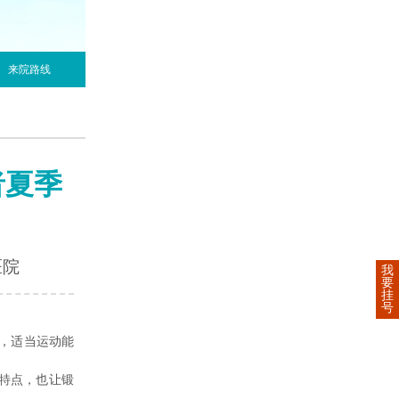
来院路线
者夏季
医院
我
要
挂
号
，适当运动能
特点，也让锻