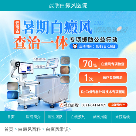
昆明白癜风医院
首页
医院简介
医生团队
在线预约
就医指南
来院路线
首页
>
白癜风百科
>
白癜风常识
>