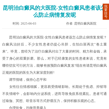
我
昆明治白癜风的大医院-女性白癜风患者该怎
要
挂
么防止病情复发呢
号
时间: 2025-06-03
作者: 昆明白癜风医院
昆明治白癜风的大医院-女性白癜风患者该怎么防止病情复发呢？
白癜风治好后，不少女性患者仍提心吊胆，生怕白斑再次“卷土重
来”。毕竟，曾经为了治疗白癜风付出了大量的时间、精力和金钱，承
受了身心的双重折磨。那么，对于已经康复的女性患者来说，究竟有
哪些切实可行的方法，能够有效预防白癜风复发?现在有请昆明白癜风
正规的医院的医生为大家深度剖析!
调节情绪，保持心态平和
女性往往情感细腻，更容易受情绪影响。长期处于焦虑、抑郁等
不良情绪中，会影响内分泌系统，进而导致免疫系统紊乱。患者可通
过瑜伽、冥想、听音乐等方式舒缓压力，保持积极乐观的心态。
合理饮食，均衡营养摄入