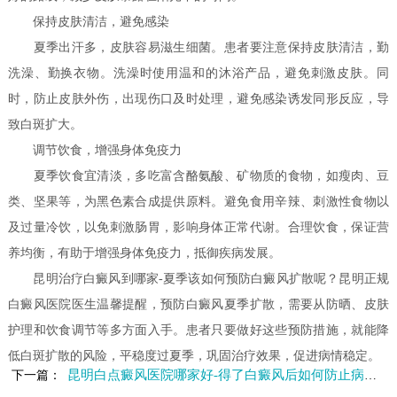
保持皮肤清洁，避免感染
夏季出汗多，皮肤容易滋生细菌。患者要注意保持皮肤清洁，勤
洗澡、勤换衣物。洗澡时使用温和的沐浴产品，避免刺激皮肤。同
时，防止皮肤外伤，出现伤口及时处理，避免感染诱发同形反应，导
致白斑扩大。
调节饮食，增强身体免疫力
夏季饮食宜清淡，多吃富含酪氨酸、矿物质的食物，如瘦肉、豆
类、坚果等，为黑色素合成提供原料。避免食用辛辣、刺激性食物以
及过量冷饮，以免刺激肠胃，影响身体正常代谢。合理饮食，保证营
养均衡，有助于增强身体免疫力，抵御疾病发展。
昆明治疗白癜风到哪家-夏季该如何预防白癜风扩散呢？昆明正规
白癜风医院医生温馨提醒，预防白癜风夏季扩散，需要从防晒、皮肤
护理和饮食调节等多方面入手。患者只要做好这些预防措施，就能降
低白斑扩散的风险，平稳度过夏季，巩固治疗效果，促进病情稳定。
昆明白点癜风医院哪家好-得了白癜风后如何防止病情加重呢
下一篇：