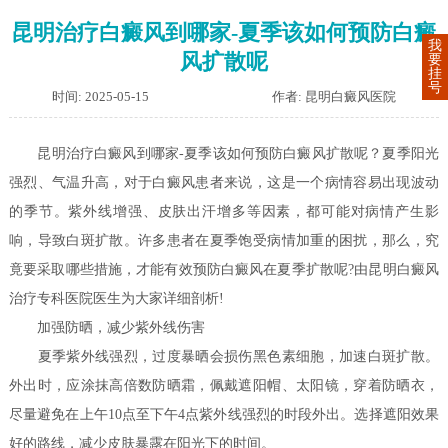
昆明治疗白癜风到哪家-夏季该如何预防白癜
我
风扩散呢
要
挂
号
时间: 2025-05-15
作者: 昆明白癜风医院
昆明治疗白癜风到哪家-夏季该如何预防白癜风扩散呢？夏季阳光
强烈、气温升高，对于白癜风患者来说，这是一个病情容易出现波动
的季节。紫外线增强、皮肤出汗增多等因素，都可能对病情产生影
响，导致白斑扩散。许多患者在夏季饱受病情加重的困扰，那么，究
竟要采取哪些措施，才能有效预防白癜风在夏季扩散呢?由昆明白癜风
治疗专科医院医生为大家详细剖析!
加强防晒，减少紫外线伤害
夏季紫外线强烈，过度暴晒会损伤黑色素细胞，加速白斑扩散。
外出时，应涂抹高倍数防晒霜，佩戴遮阳帽、太阳镜，穿着防晒衣，
尽量避免在上午10点至下午4点紫外线强烈的时段外出。选择遮阳效果
好的路线，减少皮肤暴露在阳光下的时间。