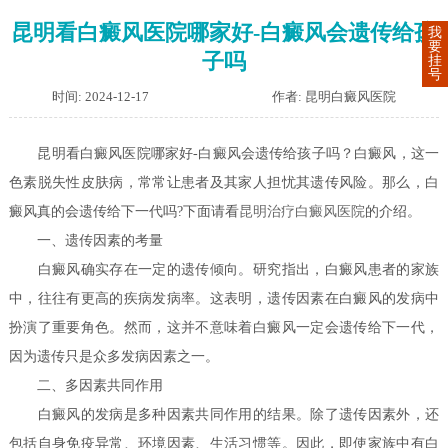
昆明看白癜风医院哪家好-白癜风会遗传给孩
我
要
子吗
挂
号
时间: 2024-12-17
作者: 昆明白癜风医院
昆明看白癜风医院哪家好-白癜风会遗传给孩子吗？白癜风，这一
色素脱失性皮肤病，常常让患者及其家人担忧其遗传风险。那么，白
癜风真的会遗传给下一代吗?下面请看
昆明治疗白癜风医院
的介绍。
一、遗传因素的考量
白癜风确实存在一定的遗传倾向。研究指出，白癜风患者的家族
中，往往有更高的疾病发病率。这表明，遗传因素在白癜风的发病中
扮演了重要角色。然而，这并不意味着白癜风一定会遗传给下一代，
因为遗传只是众多发病因素之一。
二、多因素共同作用
白癜风的发病是多种因素共同作用的结果。除了遗传因素外，还
包括自身免疫异常、环境因素、生活习惯等。因此，即使家族中有白