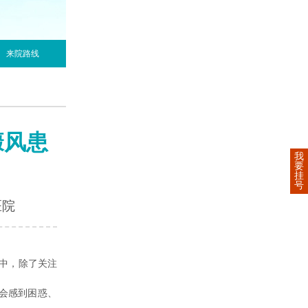
来院路线
癜风患
我
要
挂
号
医院
中，除了关注
会感到困惑、