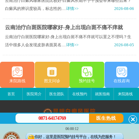
云南治疗白癜风哪家医院比较好-白癜风长期不予干预会带来哪些后果？
白癜风的辨识度较高，标志性的.....
详情>>
2026-08-06
云南治疗白斑医院哪家好-身上出现白斑不痛不痒就
云南治疗白斑医院哪家好-身上出现白斑不痛不痒就可以置之不理吗？生
活中很多人会发现皮肤表面莫名.....
详情>>
2026-08-05
来院路线
图文问诊
预约挂号
在线咨询
首页
医院简介
医生团队
在线预约
就医指南
来院路线
0871-64174769
医生热线
昆明白癜风医院
06:00:12
昆明市五华区护国路2号
你好，这里是医院预约挂号平台，在线为您服务！
版权所有：昆明白癜风医院