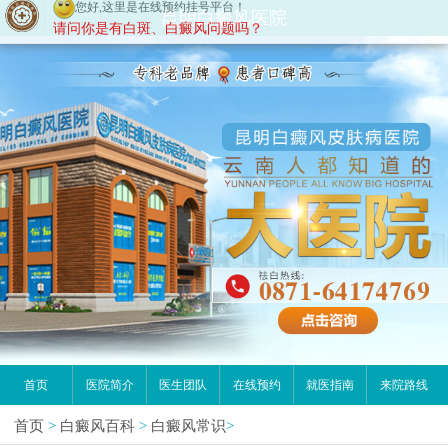
您好,这里是在线预约挂号平台！
昆明白癜风医院
请问你是有白斑、白癜风问题吗？
首页
医院简介
医生团队
在线预约
就医指南
来院路线
首页
>
白癜风百科
>
白癜风常识
>