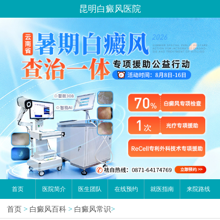
昆明白癜风医院
首页
医院简介
医生团队
在线预约
就医指南
来院路线
首页
>
白癜风百科
>
白癜风常识
>