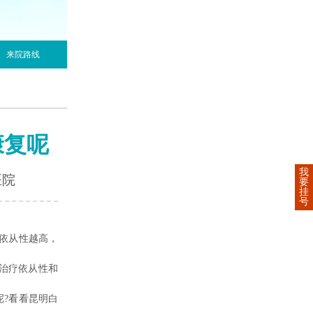
来院路线
康复呢
我
医院
要
挂
号
依从性越高，
治疗依从性和
?看看昆明白