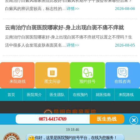
云南治疗白癜风哪家医院比较好-白癜风长期不予干预会带来哪些后果？
白癜风的辨识度较高，标志性的.....
详情>>
2026-08-06
云南治疗白斑医院哪家好-身上出现白斑不痛不痒就
云南治疗白斑医院哪家好-身上出现白斑不痛不痒就可以置之不理吗？生
活中很多人会发现皮肤表面莫名.....
详情>>
2026-08-05
来院路线
图文问诊
预约挂号
在线咨询
首页
医院简介
医生团队
在线预约
就医指南
来院路线
0871-64174769
医生热线
昆明白癜风医院
19:18:46
昆明市五华区护国路2号
你好，这里是医院预约挂号平台，在线为您服务！
版权所有：昆明白癜风医院