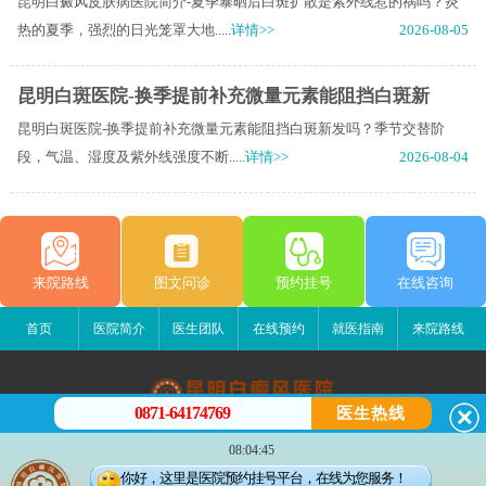
昆明白癜风皮肤病医院简介-夏季暴晒后白斑扩散是紫外线惹的祸吗？炎
热的夏季，强烈的日光笼罩大地.....
详情>>
2026-08-05
昆明白斑医院-换季提前补充微量元素能阻挡白斑新
昆明白斑医院-换季提前补充微量元素能阻挡白斑新发吗？季节交替阶
段，气温、湿度及紫外线强度不断.....
详情>>
2026-08-04
来院路线
图文问诊
预约挂号
在线咨询
首页
医院简介
医生团队
在线预约
就医指南
来院路线
0871-64174769
医生热线
昆明白癜风医院
08:04:45
昆明市五华区护国路2号
你好，这里是医院预约挂号平台，在线为您服务！
版权所有：昆明白癜风医院