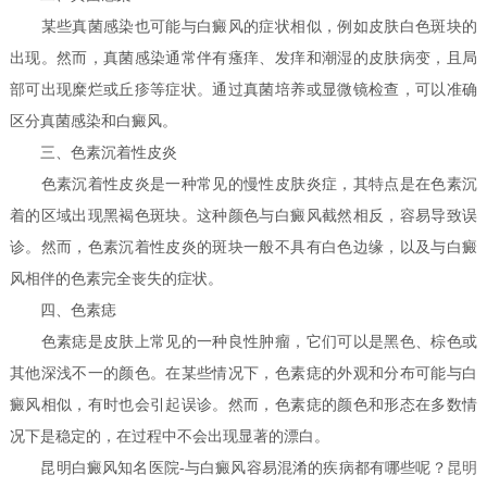
某些真菌感染也可能与白癜风的症状相似，例如皮肤白色斑块的
出现。然而，真菌感染通常伴有瘙痒、发痒和潮湿的皮肤病变，且局
部可出现糜烂或丘疹等症状。通过真菌培养或显微镜检查，可以准确
区分真菌感染和白癜风。
三、色素沉着性皮炎
色素沉着性皮炎是一种常见的慢性皮肤炎症，其特点是在色素沉
着的区域出现黑褐色斑块。这种颜色与白癜风截然相反，容易导致误
诊。然而，色素沉着性皮炎的斑块一般不具有白色边缘，以及与白癜
风相伴的色素完全丧失的症状。
四、色素痣
色素痣是皮肤上常见的一种良性肿瘤，它们可以是黑色、棕色或
其他深浅不一的颜色。在某些情况下，色素痣的外观和分布可能与白
癜风相似，有时也会引起误诊。然而，色素痣的颜色和形态在多数情
况下是稳定的，在过程中不会出现显著的漂白。
昆明白癜风知名医院-与白癜风容易混淆的疾病都有哪些呢？
昆明