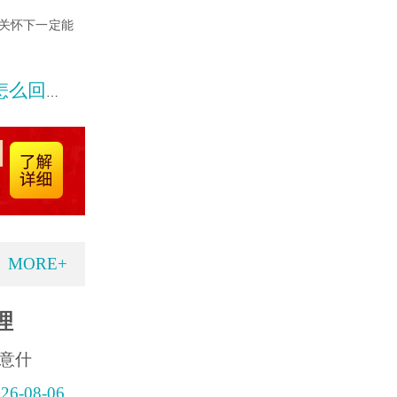
关怀下一定能
回事呢
MORE+
理
意什
26-08-06