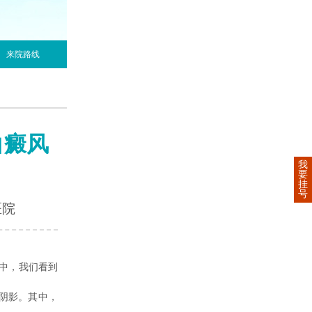
来院路线
白癜风
我
要
挂
号
医院
中，我们看到
阴影。其中，