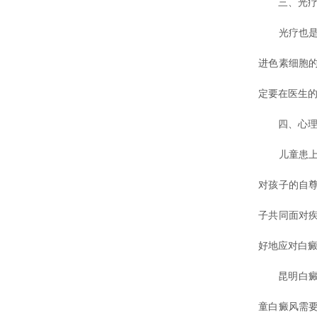
三、光疗
光疗也是一
进色素细胞
定要在医生
四、心理疏
儿童患上白
对孩子的自
子共同面对
好地应对白
昆明白癜风
童白癜风需