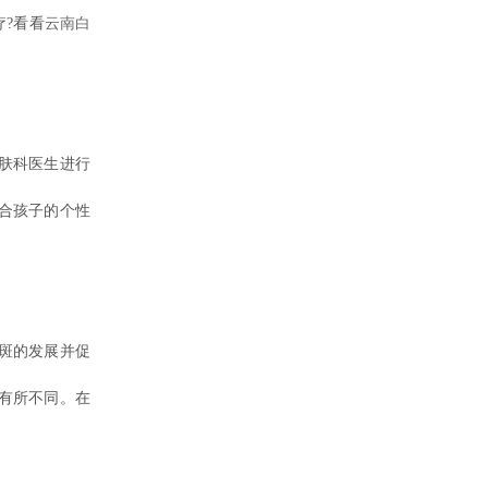
?看看
云南白
肤科医生进行
合孩子的个性
斑的发展并促
有所不同。在