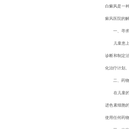
白癜风是一
癜风医院
的解
一、寻求专
儿童患上白
诊断和制定
化治疗计划
二、药物
在儿童的白
进色素细胞
使用任何药